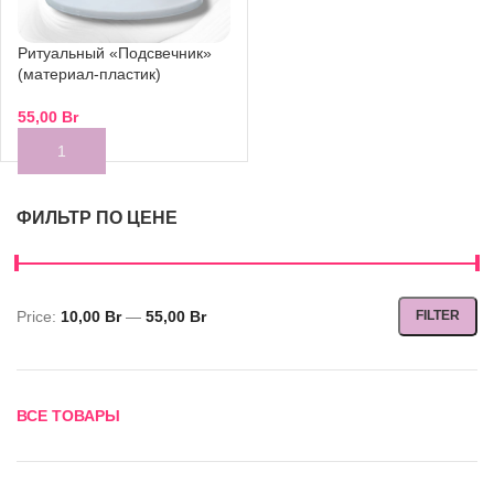
Ритуальный «Подсвечник»
(материал-пластик)
55,00
Br
ФИЛЬТР ПО ЦЕНЕ
Price:
10,00 Br
—
55,00 Br
FILTER
Min
Max
price
price
ВСЕ ТОВАРЫ