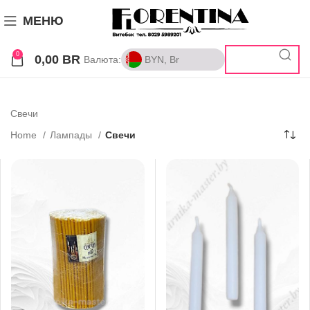
МЕНЮ
0
0,00
BR
Валюта:
BYN, Br
BYN, Br
RUB, ₽
Свечи
Home
Лампады
Свечи