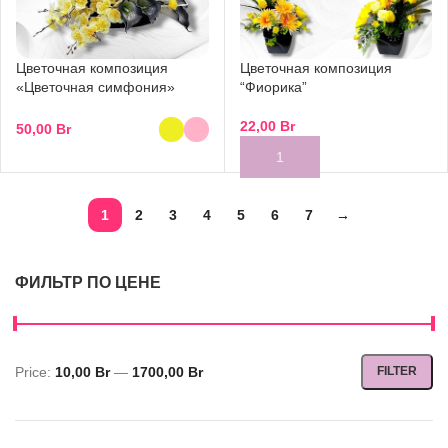
Цветочная композиция
Цветочная композиция
«Цветочная симфония»
“Фиорика”
22,00
Br
50,00
Br
1
2
3
4
5
6
7
→
ФИЛЬТР ПО ЦЕНЕ
Price:
10,00 Br
—
1700,00 Br
FILTER
Min
Max
price
price