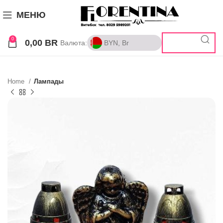
МЕНЮ
0
0,00
BR
Валюта:
BYN, Br
BYN, Br
RUB, ₽
Home
Лампады