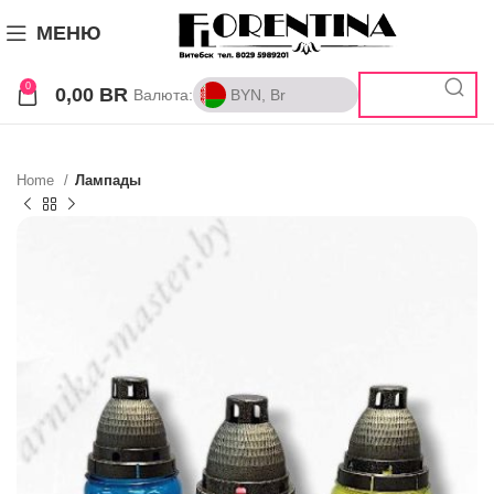
МЕНЮ
0
0,00
BR
Валюта:
BYN, Br
BYN, Br
RUB, ₽
Home
Лампады