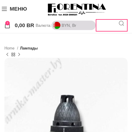
МЕНЮ
0
0,00
BR
Валюта:
BYN, Br
BYN, Br
RUB, ₽
Home
Лампады