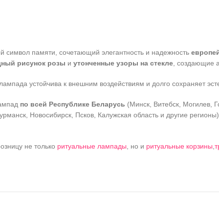
й символ памяти, сочетающий элегантность и надежность
европе
ный рисунок розы
и
утонченные узоры на стекле
, создающие 
ампада устойчива к внешним воздействиям и долго сохраняет эст
лампад
по всей Республике Беларусь
(Минск, Витебск, Могилев, Г
урманск, Новосибирск, Псков, Калужская область и другие регионы)
розницу не только
ритуальные лампады
, но и
ритуальные корзины
,
т