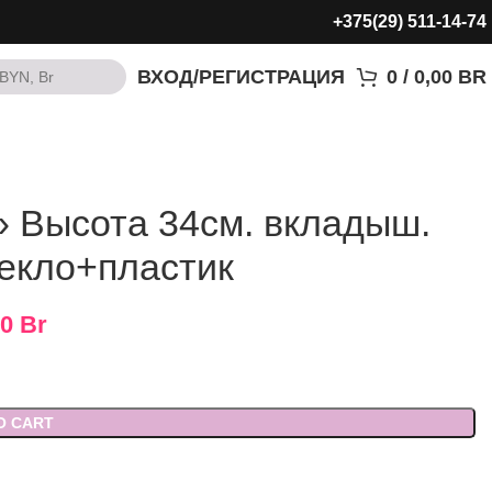
+375(29) 511-14-74
ВХОД/РЕГИСТРАЦИЯ
0
/
0,00
BR
BYN, Br
BYN, Br
 Высота 34см. вкладыш.
екло+пластик
50
Br
O CART