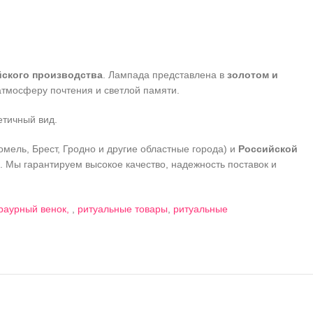
йского производства
. Лампада представлена в
золотом и
атмосферу почтения и светлой памяти.
етичный вид.
омель, Брест, Гродно и другие областные города) и
Российской
. Мы гарантируем высокое качество, надежность поставок и
раурный венок,
,
ритуальные товары
,
ритуальные