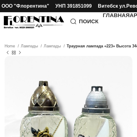
ООО "Флорентина" УНП 391851099 Витебск ул.Рев
ГЛАВНАЯ
А
ПОИСК
Home
Лампады
Лампады
Траурная лампада «223» Высота 34