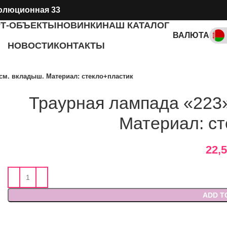
олюционная 33
РТ-ОБЪЕКТЫ
НОВИНКИ
НАШ КАТАЛОГ
ВАЛЮТА
НОВОСТИ
КОНТАКТЫ
RUB, ₽
см. вкладыш. Материал: стекло+пластик
Траурная лампада «223»
Материал: ст
22,
ADD T