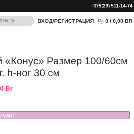
+375(29) 511-14-74
ВХОД/РЕГИСТРАЦИЯ
0
/
0,00
BR
BYN, Br
BYN, Br
 «Конус» Размер 100/60см
. h-ног 30 см
00
Br
O CART