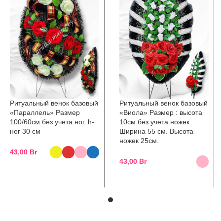
Ритуальный венок базовый
Ритуальный венок базовый
«Параллель» Размер
«Виола» Размер : высота
100/60см без учета ног. h-
10см без учета ножек.
ног 30 см
Ширина 55 см. Высота
ножек 25см.
43,00
Br
43,00
Br
SELECT OPTIONS
SELECT OPTIONS