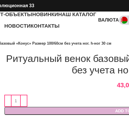
олюционная 33
РТ-ОБЪЕКТЫ
НОВИНКИ
НАШ КАТАЛОГ
ВАЛЮТА
НОВОСТИ
КОНТАКТЫ
RUB, ₽
азовый «Конус» Размер 100/60см без учета ног. h-ног 30 см
Ритуальный венок базовый
без учета ног
43,
ADD T