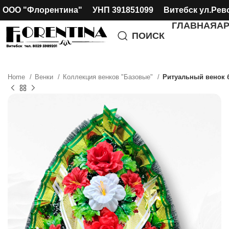
ООО "Флорентина" УНП 391851099 Витебск ул.Рев
ГЛАВНАЯ
А
ПОИСК
Home
Венки
Коллекция венков "Базовые"
Ритуальный венок б