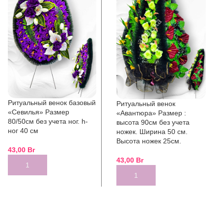
Ритуальный венок базовый
Ритуальный венок
«Севилья» Размер
«Авантюра» Размер :
80/50см без учета ног. h-
высота 90см без учета
ног 40 см
ножек. Ширина 50 см.
Высота ножек 25см.
43,00
Br
43,00
Br
ADD TO CART
ADD TO CART