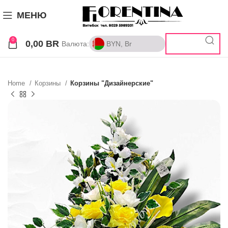
МЕНЮ
0
0,00
BR
Валюта:
BYN, Br
BYN, Br
RUB, ₽
Home
Корзины
Корзины "Дизайнерские"