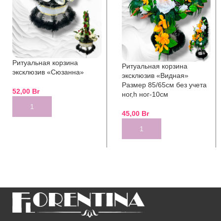
Ритуальная корзина
Ритуальная корзина
эксклюзив «Сюзанна»
эксклюзив «Видная»
Размер 85/65см без учета
52,00
Br
ног,h ног-10см
ADD TO CART
45,00
Br
ADD TO CART