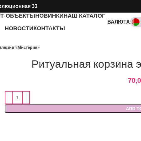
олюционная 33
РТ-ОБЪЕКТЫ
НОВИНКИ
НАШ КАТАЛОГ
ВАЛЮТА
НОВОСТИ
КОНТАКТЫ
RUB, ₽
склюзив «Мистерия»
Ритуальная корзина 
70,
ADD T