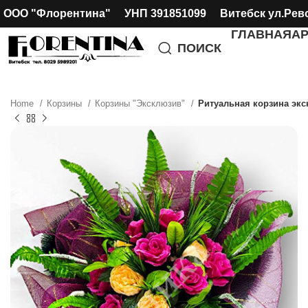
ООО "Флорентина" УНП 391851099 Витебск ул.Рев
ГЛАВНАЯ
А
ПОИСК
Home
Корзины
Корзины "Эксклюзив"
Ритуальная корзина эк