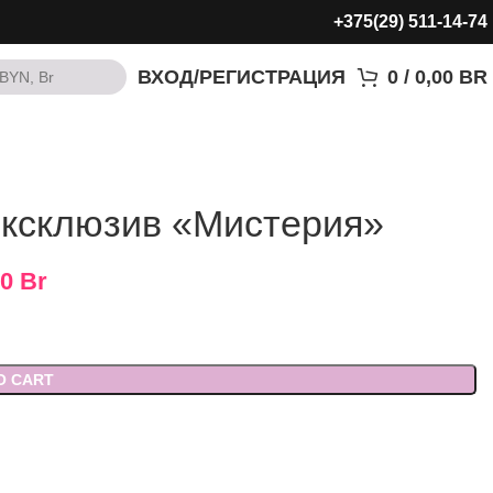
+375(29) 511-14-74
ВХОД/РЕГИСТРАЦИЯ
0
/
0,00
BR
BYN, Br
BYN, Br
эксклюзив «Мистерия»
00
Br
O CART