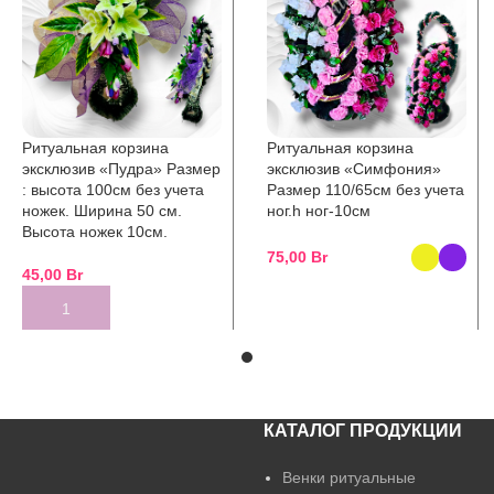
Ритуальная корзина
Ритуальная корзина
эксклюзив «Пудра» Размер
эксклюзив «Симфония»
: высота 100см без учета
Размер 110/65см без учета
ножек. Ширина 50 см.
ног.h ног-10см
Высота ножек 10см.
75,00
Br
45,00
Br
SELECT OPTIONS
ADD TO CART
КАТАЛОГ ПРОДУКЦИИ
Венки ритуальные