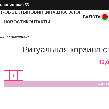
олюционная 33
РТ-ОБЪЕКТЫ
НОВИНКИ
НАШ КАТАЛОГ
ВАЛЮТА
НОВОСТИ
КОНТАКТЫ
RUB, ₽
дарт «Карамелька»
Ритуальная корзина с
13,
ADD T