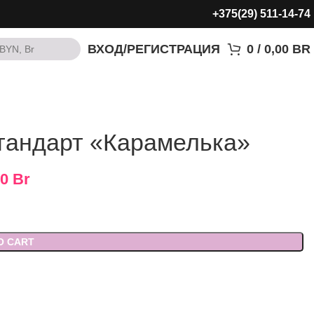
+375(29) 511-14-74
ВХОД/РЕГИСТРАЦИЯ
0
/
0,00
BR
BYN, Br
BYN, Br
тандарт «Карамелька»
00
Br
O CART