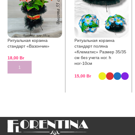
Ритуальная корзина
Ритуальная корзина
стандарт «Вазончик»
стандарт поляна
«Клематис» Размер 35/35
см без учета ног. h
18,00
Br
ног-10см
ADD TO CART
15,00
Br
SELECT OPTIONS