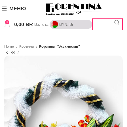
МЕНЮ
0
0,00
BR
Валюта:
BYN, Br
BYN, Br
RUB, ₽
Home
Корзины
Корзины "Эксклюзив"