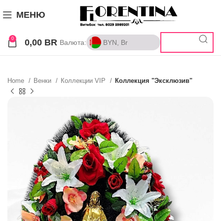
МЕНЮ
0
0,00
BR
Валюта:
BYN, Br
BYN, Br
RUB, ₽
Home
Венки
Коллекции VIP
Коллекция "Эксклюзив"