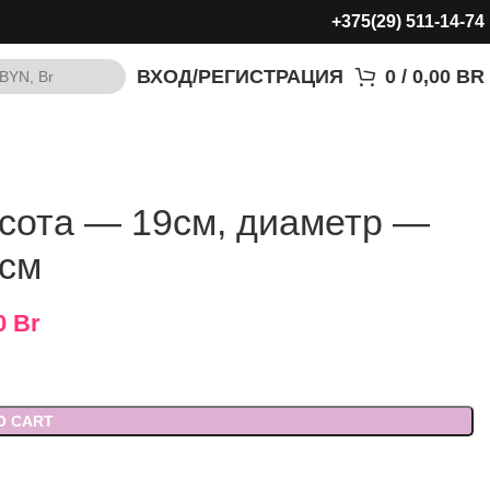
+375(29) 511-14-74
ВХОД/РЕГИСТРАЦИЯ
0
/
0,00
BR
BYN, Br
BYN, Br
сота — 19см, диаметр —
см
0
Br
O CART