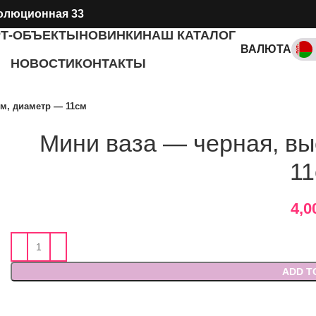
олюционная 33
РТ-ОБЪЕКТЫ
НОВИНКИ
НАШ КАТАЛОГ
ВАЛЮТА
НОВОСТИ
КОНТАКТЫ
RUB, ₽
см, диаметр — 11см
Мини ваза — черная, вы
11
4,0
ADD T