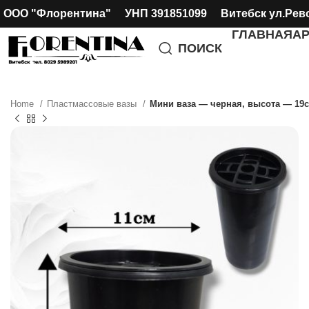
ООО "Флорентина" УНП 391851099 Витебск ул.Рев
ГЛАВНАЯ
А
ПОИСК
Home
Пластмассовые вазы
Мини ваза — черная, высота — 19