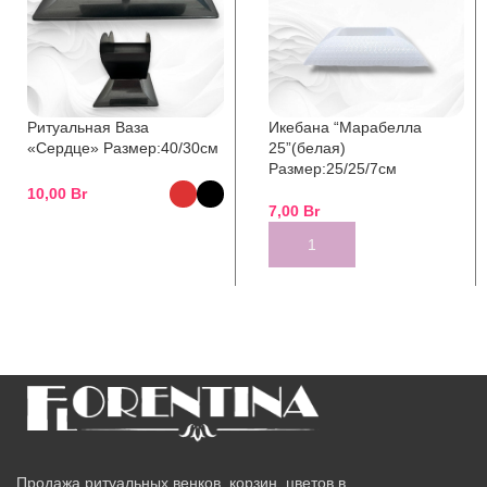
Ритуальная Ваза
Икебана “Марабелла
«Сердце» Размер:40/30см
25”(белая)
Размер:25/25/7см
10,00
Br
7,00
Br
SELECT OPTIONS
ADD TO CART
Продажа ритуальных венков, корзин, цветов в