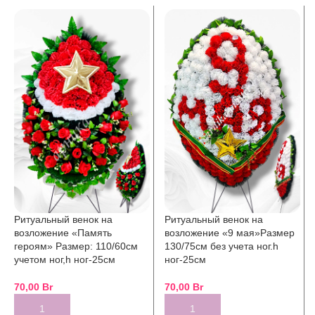
Ритуальный венок на
Ритуальный венок на
возложение «Память
возложение «9 мая»Размер
героям» Размер: 110/60см
130/75см без учета ног.h
учетом ног,h ног-25см
ног-25см
70,00
Br
70,00
Br