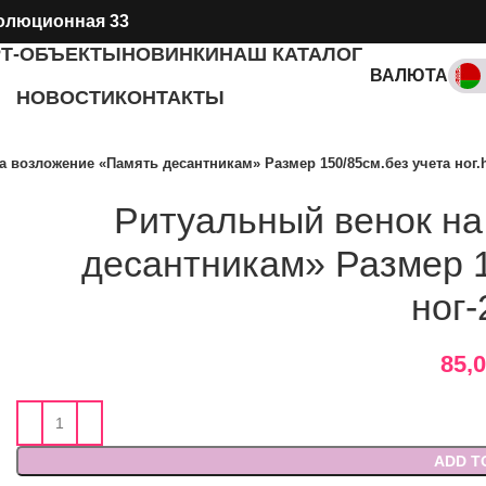
олюционная 33
РТ-ОБЪЕКТЫ
НОВИНКИ
НАШ КАТАЛОГ
ВАЛЮТА
НОВОСТИ
КОНТАКТЫ
RUB, ₽
 возложение «Память десантникам» Размер 150/85см.без учета ног.h
Ритуальный венок на
десантникам» Размер 15
ног-
85,
ADD T