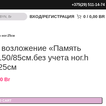
+375(29) 511-14-74
ВХОД/РЕГИСТРАЦИЯ
0
/
0,00
BR
BYN, Br
BYN, Br
 ног-25см
 возложение «Память
0/85см.без учета ног.h
25см
00
Br
O CART