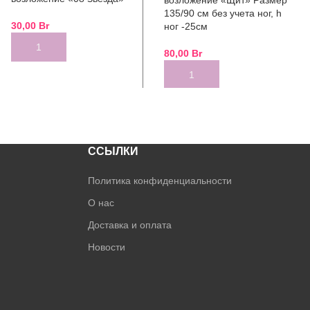
135/90 см без учета ног, h
30,00
Br
ног -25см
ADD TO CART
80,00
Br
ADD TO CART
ССЫЛКИ
Политика конфиденциальности
О нас
Доставка и оплата
Новости