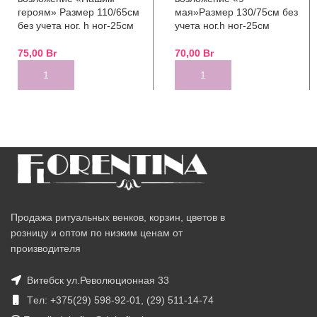
героям» Размер 110/65см
мая»Размер 130/75см без
без учета ног. h ног-25см
учета ног.h ног-25см
75,00
Br
70,00
Br
ADD TO CART
ADD TO CART
Продажа ритуальных венков, корзин, цветов в
розницу и оптом по низким ценам от
производителя
Витебск ул.Революционная 33
Tел: +375(29) 598-92-01, (29) 511-14-74