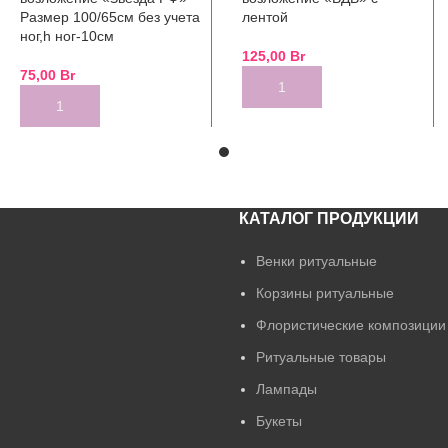
Размер 100/65см без учета
лентой
ног,h ног-10см
125,00
Br
75,00
Br
ADD TO CART
ADD TO CART
КАТАЛОГ ПРОДУКЦИИ
Венки ритуальные
Корзины ритуальные
Флористические композиции
Ритуальные товары
Лампады
Букеты