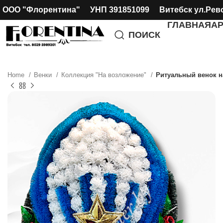
ООО "Флорентина" УНП 391851099 Витебск ул.Рев
ГЛАВНАЯ
А
ПОИСК
Home
Венки
Коллекция "На возложение"
Ритуальный венок на