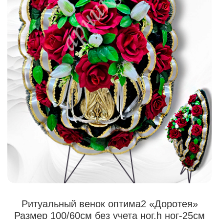
Ритуальный венок оптима2 «Доротея»
Размер 100/60см без учета ног,h ног-25см