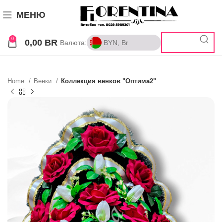
МЕНЮ
0
0,00
BR
Валюта:
BYN, Br
BYN, Br
RUB, ₽
Home
Венки
Коллекция венков "Оптима2"