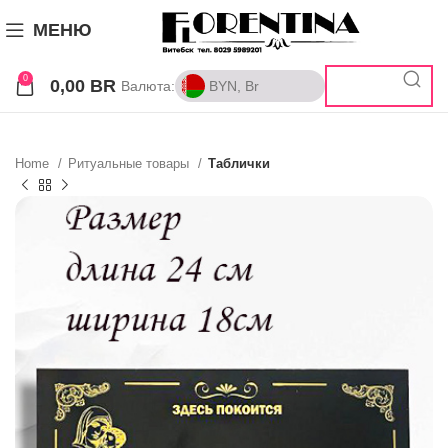
МЕНЮ
0
0,00
BR
Валюта:
BYN, Br
BYN, Br
RUB, ₽
Home
Ритуальные товары
Таблички