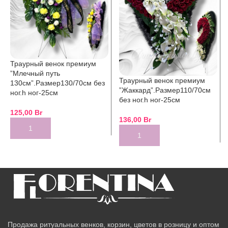
Траурный венок премиум
”Млечный путь
Траурный венок премиум
130см”.Размер130/70см без
”Жаккард”.Размер110/70см
ног.h ног-25см
без ног.h ног-25см
125,00
Br
136,00
Br
Продажа ритуальных венков, корзин, цветов в розницу и оптом