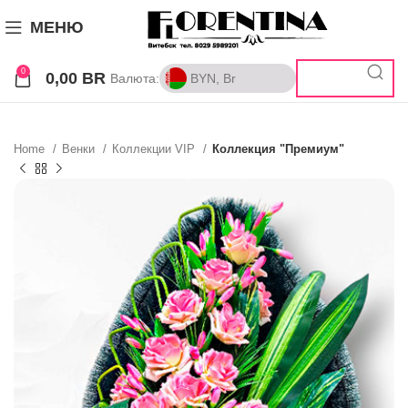
МЕНЮ
0
0,00
BR
Валюта:
BYN, Br
BYN, Br
RUB, ₽
Home
Венки
Коллекции VIP
Коллекция "Премиум"