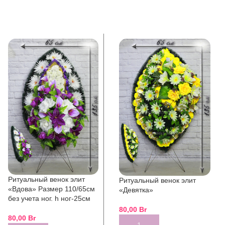
Ритуальный венок элит
Ритуальный венок элит
«Вдова» Размер 110/65см
«Девятка»
без учета ног. h ног-25см
80,00
Br
80,00
Br
ADD TO CART