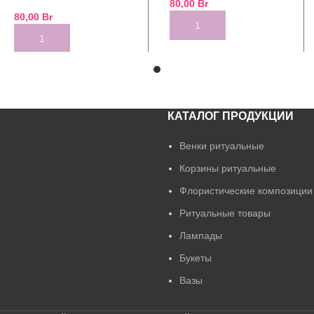
80,00
Br
80,00
Br
ADD TO CART
ADD TO CART
КАТАЛОГ ПРОДУКЦИИ
Венки ритуальные
Корзины ритуальные
Флористические композиции
Ритуальные товары
Лампады
Букеты
Вазы