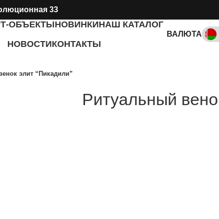
олюционная 33
РТ-ОБЪЕКТЫ
НОВИНКИ
НАШ КАТАЛОГ
ВАЛЮТА
НОВОСТИ
КОНТАКТЫ
RUB, ₽
венок элит “Пикадили”
Ритуальный венок