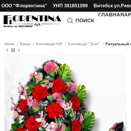
ООО "Флорентина" УНП 391851099 Витебск ул.Рев
ГЛАВНАЯ
А
ПОИСК
Home
Венки
Коллекции VIP
Коллекция "Элит"
Ритуальный 