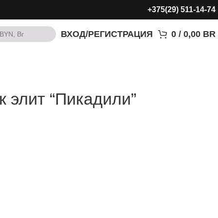
+375(29) 511-14-74
ВХОД/РЕГИСТРАЦИЯ
0
/
0,00
BR
BYN, Br
BYN, Br
 элит “Пикадили”