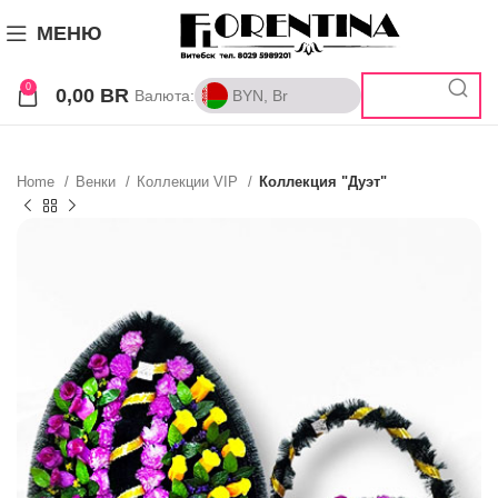
МЕНЮ
0
0,00
BR
Валюта:
BYN, Br
BYN, Br
RUB, ₽
Home
Венки
Коллекции VIP
Коллекция "Дуэт"