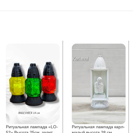
Ритуальная лампада «LO-
Ритуальная лампада карл-
52» Высота 25см. залит
малый высота 28 см.