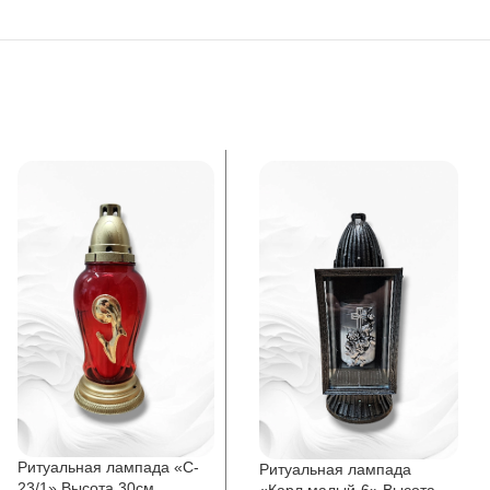
Ритуальная лампада «C-
Ритуальная лампада
23/1» Высота 30см.
«Карл малый-6» Высота