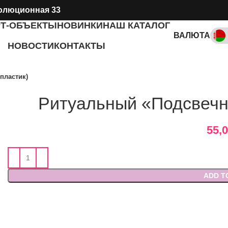
олюционная 33
РТ-ОБЪЕКТЫ
НОВИНКИ
НАШ КАТАЛОГ
ВАЛЮТА
НОВОСТИ
КОНТАКТЫ
RUB, ₽
пластик)
Ритуальный «Подсвечни
55,
ADD T