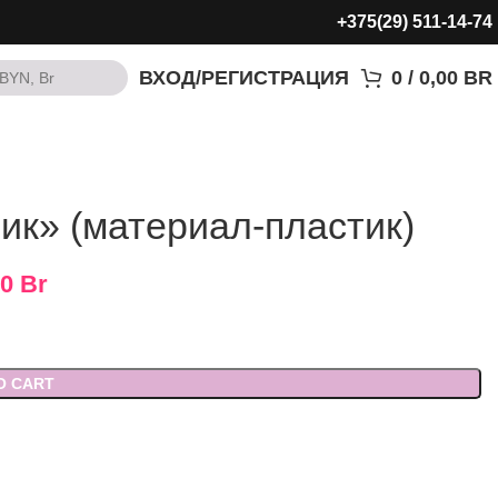
+375(29) 511-14-74
ВХОД/РЕГИСТРАЦИЯ
0
/
0,00
BR
BYN, Br
BYN, Br
к» (материал-пластик)
00
Br
O CART