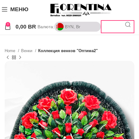
МЕНЮ
0
0,00
BR
Валюта:
BYN, Br
BYN, Br
RUB, ₽
Home
Венки
Коллекция венков "Оптима2"