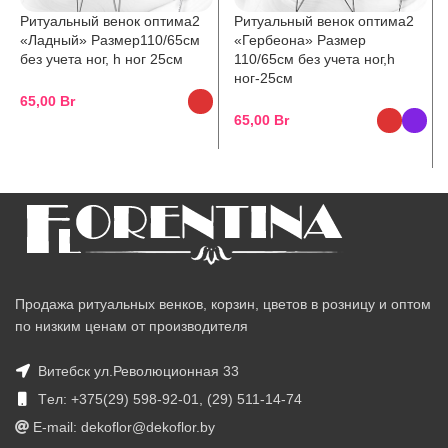
Ритуальный венок оптима2
Ритуальный венок оптима2
«Ладный» Размер110/65см
«Гербеона» Размер
без учета ног, h ног 25см
110/65см без учета ног,h
ног-25см
65,00
Br
65,00
Br
Продажа ритуальных венков, корзин, цветов в розницу и оптом
по низким ценам от производителя
Витебск ул.Революционная 33
Tел: +375(29) 598-92-01, (29) 511-14-74
E-mail: dekoflor@dekoflor.by