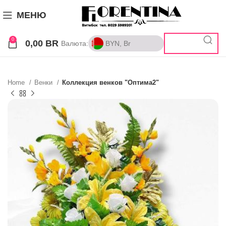
МЕНЮ
0
0,00
BR
Валюта:
BYN, Br
BYN, Br
RUB, ₽
Home
Венки
Коллекция венков "Оптима2"