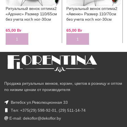
Ритуальный венок оптима2
Ритуальный венок оптима2
«Адонис» Размер 110/65см
«Авеню» Размер 110/70см
без учета ног.h ног-30см
без учета ног.h ног-30см
65,00
Br
65,00
Br
Продажа ритуальных венков, корзин, цветов в розницу и оптом
по низким ценам от производителя
Витебск ул.Революционная 33
Tел: +375(29) 598-92-01, (29) 511-14-74
E-mail: dekoflor@dekoflor.by