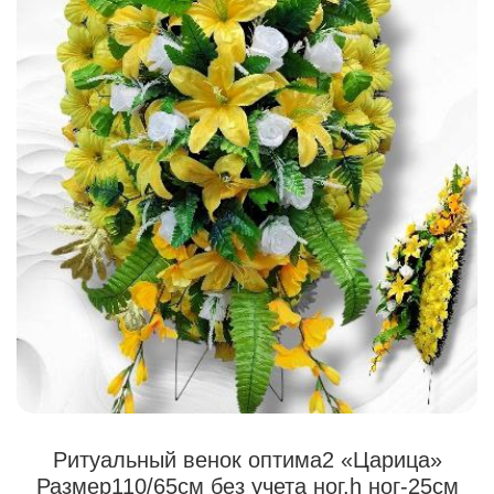
Ритуальный венок оптима2 «Царица»
Размер110/65см без учета ног.h ног-25см