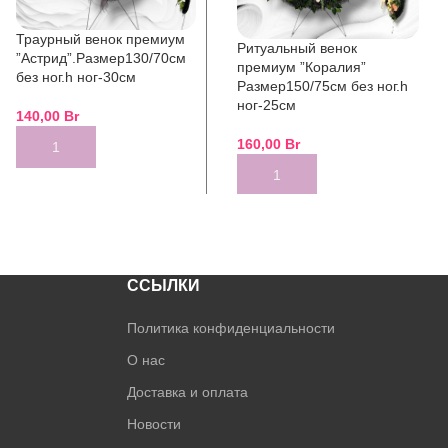
Траурный венок премиум
Ритуальный венок
”Астрид”.Размер130/70см
премиум ”Коралия”
без ног.h ног-30см
Размер150/75см без ног.h
ног-25см
140,00
Br
160,00
Br
ADD TO CART
ADD TO CART
ССЫЛКИ
Политика конфиденциальности
О нас
Доставка и оплата
Новости