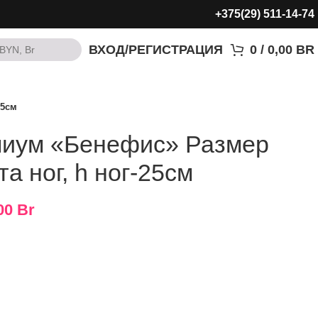
+375(29) 511-14-74
ВХОД/РЕГИСТРАЦИЯ
0
/
0,00
BR
BYN, Br
BYN, Br
25см
миум «Бенефис» Размер
а ног, h ног-25см
00
Br