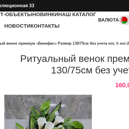
олюционная 33
РТ-ОБЪЕКТЫ
НОВИНКИ
НАШ КАТАЛОГ
ВАЛЮТА
НОВОСТИ
КОНТАКТЫ
RUB, ₽
ый венок премиум «Бенефис» Размер 130/75см без учета ног, h ног-
Ритуальный венок пре
130/75см без учет
160,
Видеоплеер