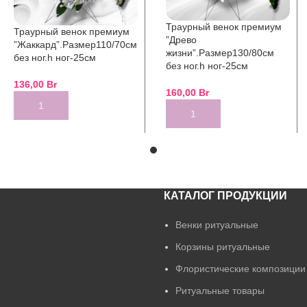
Траурный венок премиум
Траурный венок премиум
”Древо
”Жаккард”.Размер110/70см
жизни”.Размер130/80см
без ног.h ног-25см
без ног.h ног-25см
136,00
Br
160,00
Br
ADD TO CART
ADD TO CART
КАТАЛОГ ПРОДУКЦИИ
Венки ритуальные
Корзины ритуальные
Флористические композиции
Ритуальные товары