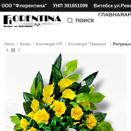
ООО "Флорентина" УНП 391851099 Витебск ул.Рев
ГЛАВНАЯ
А
ПОИСК
Home
Венки
Коллекции VIP
Коллекция "Премиум"
Ритуальн