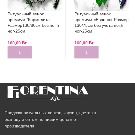
Ритуальный венок
Ритуальный венок
премиум ”Кармелита”
премиум «Европа» Размер
Размер130/80см без ног.h
130/75см без учета ног,h
ног-25см
ног-25см
160,00
Br
160,00
Br
ADD TO CART
ADD TO CART
Продажа ритуальных венков, корзин, цветов в
розницу и оптом по низким ценам от
производителя