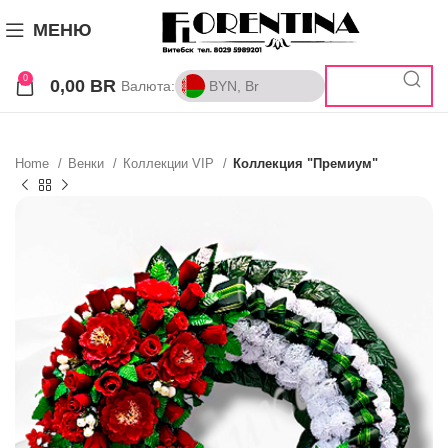
МЕНЮ
0
0,00
BR
Валюта:
BYN, Br
BYN, Br
RUB, ₽
Home
Венки
Коллекции VIP
Коллекция "Премиум"