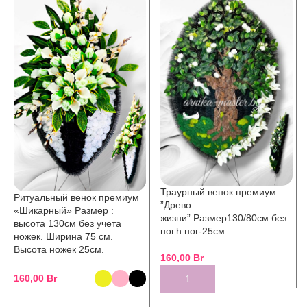
Траурный венок премиум
Ритуальный венок премиум
”Древо
«Шикарный» Размер :
жизни”.Размер130/80см без
высота 130см без учета
ног.h ног-25см
ножек. Ширина 75 см.
Высота ножек 25см.
160,00
Br
160,00
Br