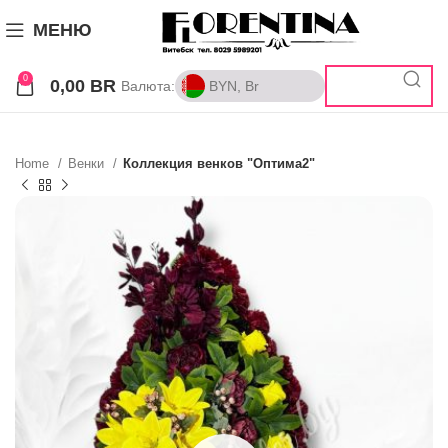
МЕНЮ
0
0,00
BR
Валюта:
BYN, Br
BYN, Br
RUB, ₽
Home
Венки
Коллекция венков "Оптима2"